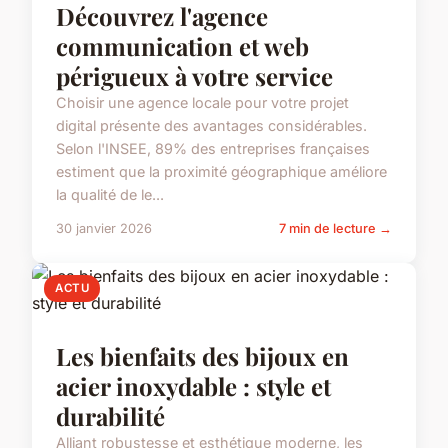
Découvrez l'agence
communication et web
périgueux à votre service
Choisir une agence locale pour votre projet
digital présente des avantages considérables.
Selon l'INSEE, 89% des entreprises françaises
estiment que la proximité géographique améliore
la qualité de le...
30 janvier 2026
7 min de lecture →
ACTU
Les bienfaits des bijoux en
acier inoxydable : style et
durabilité
Alliant robustesse et esthétique moderne, les