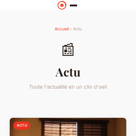
Accueil
› Actu
📰
Actu
Toute l'actualité en un clin d'oeil
ACTU