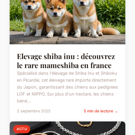
Elevage shiba inu : découvrez
le rare mameshiba en france
Spécialisé dans l'élevage de Shiba Inu et Shikoku
en Picardie, cet élevage rare importe directement
du Japon, garantissant des chiens aux pedigrees
LOF et NIPPO. Sur plus d'un hectare, les chiens
béné...
2 septembre 2025
5 min de lecture →
ACTU