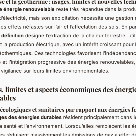
e et la géothermie : usages, limites et nouvelles tec
 énergie renouvelable
reste très répandue dans la prod
d’électricité, mais son exploitation nécessite une gestion
les effets néfastes sur l’air et l’affectation des sols. En par
définition
désigne l’extraction de la chaleur terrestre, uti
t la production électrique, avec un intérêt croissant pou
éothermiques. Ces technologies favorisent l’indépendan
 et l’intégration progressive des énergies renouvelables,
 vigilance sur leurs limites environnementales.
s, limites et aspects économiques des énergi
ables
écologiques et sanitaires par rapport aux énergies fo
ges des énergies durables
résident principalement dans le
la santé et l’environnement. Lorsqu’elles remplacent les 
lles réduisent massivement les émissions de gaz à effet d