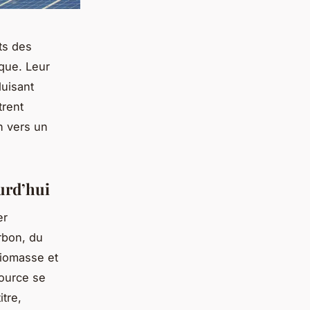
ts des
que. Leur
uisant
trent
on vers un
urd’hui
er
rbon, du
biomasse et
source se
itre,