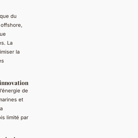
ique du
 offshore,
que
es. La
imiser la
es
 innovation
l’énergie de
 marines et
la
is limité par