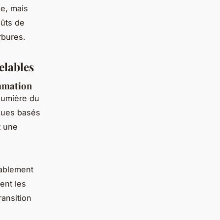
ue, mais
oûts de
rbures.
elables
ommation
lumière du
ïques basés
t une
x
rablement
ent les
ransition