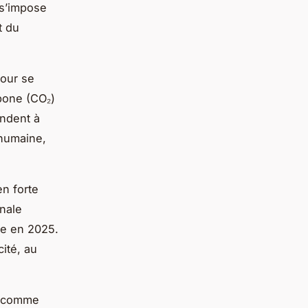
s’impose
t du
pour se
bone (CO₂)
ondent à
 humaine,
n forte
inale
ue en 2025.
ité, au
e comme