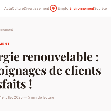
Actu
Culture
Divertissement
Emploi
Environnement
Société
onnement
MENT
gie renouvelable :
ignages de clients
sfaits !
9 juillet 2025 — 5 min de lecture