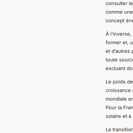
consulter l
comme une r
concept éne
À l’inverse
former et, 
et d’autres
toute sourc
excluant do
Le poids de
croissance 
mondiale en
Pour la Fra
solaire et à
La transiti