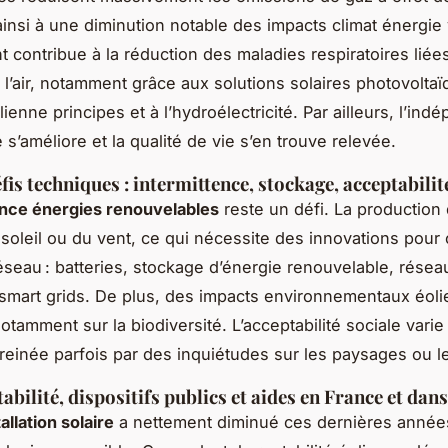
 ainsi à une diminution notable des impacts climat énergie
 contribue à la réduction des maladies respiratoires liées
e l’air, notamment grâce aux solutions solaires photovoltaï
lienne principes et à l’hydroélectricité. Par ailleurs, l’in
s’améliore et la qualité de vie s’en trouve relevée.
fis techniques : intermittence, stockage, acceptabilit
ence énergies renouvelables
reste un défi. La productio
soleil ou du vent, ce qui nécessite des innovations pour
 réseau : batteries, stockage d’énergie renouvelable, résea
s smart grids. De plus, des impacts environnementaux éol
tamment sur la biodiversité. L’acceptabilité sociale varie
 freinée parfois par des inquiétudes sur les paysages ou le
abilité, dispositifs publics et aides en France et dan
allation solaire
a nettement diminué ces dernières année