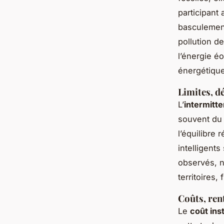
participant
basculement
pollution d
l’énergie éo
énergétique 
Limites, dé
L’
intermitt
souvent du 
l’équilibre
intelligent
observés, no
territoires,
Coûts, rent
Le
coût inst