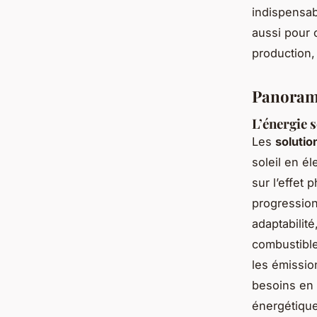
indispensab
aussi pour 
production,
Panorama
L’énergie 
Les
solutio
soleil en é
sur l’effet 
progression
adaptabilit
combustible
les émissio
besoins en 
énergétique