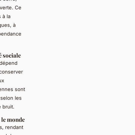
 verte. Ce
 à la
ques, à
dépendance
é sociale
n dépend
 conserver
ux
iennes sont
 selon les
 bruit.
s le monde
s, rendant