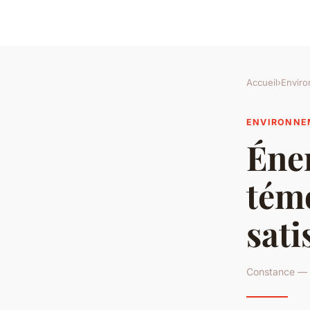
Accueil
›
Envir
ENVIRONNE
Éner
témo
sati
Constance — 1