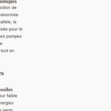
hnologies
uction de
 raisonnée
allèle, la
lisée pour le
r les pompes
ce
 tout en
es
ssiles
ur faible
énergies
e serre,